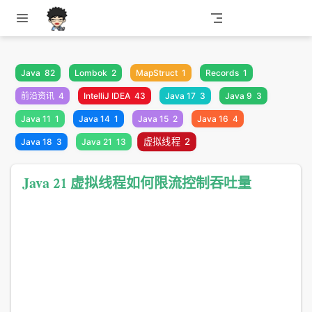
跳至主要內容
Java
82
Lombok
2
MapStruct
1
Records
1
前沿资讯
4
IntelliJ IDEA
43
Java 17
3
Java 9
3
Java 11
1
Java 14
1
Java 15
2
Java 16
4
虚拟线程
2
Java 18
3
Java 21
13
Java 21 虚拟线程如何限流控制吞吐量